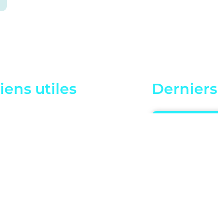
iens utiles
Derniers 
ntions légales
Quels avantag
prévoyance d’e
ontactez-nous
?
Securite banca
protection ent
independantes e