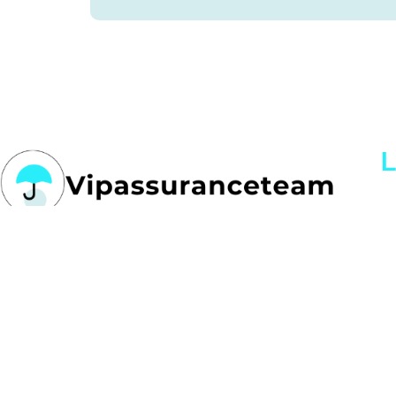
L
Me
Explorez des conseils pratiques, des analyses
C
approfondies et des solutions adaptées pour
mieux comprendre vos besoins en assurance et
en gestion de finances.