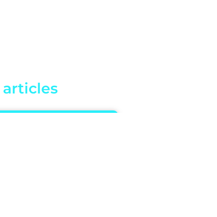
articles
es apporte un contrat de
ntreprise pour vos salariés
ire : Les standards de
re banques en ligne
t filiales